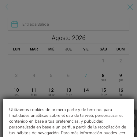
Reserve en nuestra web Hotel Andenes by Mountain Lodges of Perú - W


RESERVE SU HABITACIÓN

Entrada
·
Salida
ANDENES BY MOUNTAIN LODGES OF PERU
Agosto 2026
COLECCIÓN DE HOTELES
LUN
MAR
MIÉ
JUE
VIE
SÁB
DOM
1
2
APROVECHE LAS VENTAJAS
RESERVANDO EN NUESTRA WEB
3
4
5
6
7
8
9
$78
$88
10
11
12
13
14
15
16
Early check-in y late
$95
$102
$102
$102
$102
$85
Desayuno bufet
check-out
incluido en la habitación
17
18
19
20
21
22
23
bajo disponibilidad
Utilizamos cookies de primera parte y de terceros para
$82
$102
$99
$78
$109
$93
finalidades analíticas sobre el uso de la web, personalizar el
24
25
26
27
28
29
30
contenido en base a tus preferencias, y publicidad
$102
$78
$99
$82
$75
$75
$99
personalizada en base a un perfil a partir de la recopilación de
tus hábitos de navegación. Para más información puedes leer
31